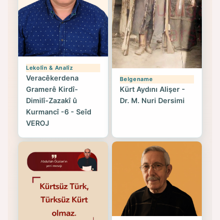
Lekolîn & Analîz
Veracêkerdena
Belgename
Gramerê Kirdî-
Kürt Aydını Alişer -
Dimilî-Zazakî û
Dr. M. Nuri Dersimi
Kurmancî -6 - Seîd
VEROJ