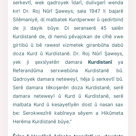
serkevtî, wek qadroyek îdarî, dulivgerî wenda
kir! Dr. Roj Nûrî Şaweys; sala 1947 li bajarê
Silêmaniyê, di malbatek Kurdperwer û qedirbind
de ji dayik bûye. Di seranserê 45 salên
Kurdistanê de, di hemû pêvajokan de cîhê xwe
girtibû û bê rawest xizmetek giranbûha dabû
doza Kurd û Kurdistanê. Dr. Roj Nûrî Şaweys,
yek ji şexsîyetên damara
Kurdistanî
ya
Referandûma serxwebûna Kurdistanê bû.
Qadroyek damara neteweyî, hêja û serkevtî bû.
Serê damara têkoşerên doza Kurdistanê, serê
damara neteweyî û Kurd û Kurdistanê, serê
malbata Kurd û kesayetîyên dost û nasan sax
be: Serokwezîrê kabîneya sêyem a Hikûmeta
Herêma Kurdistanê bûye.”