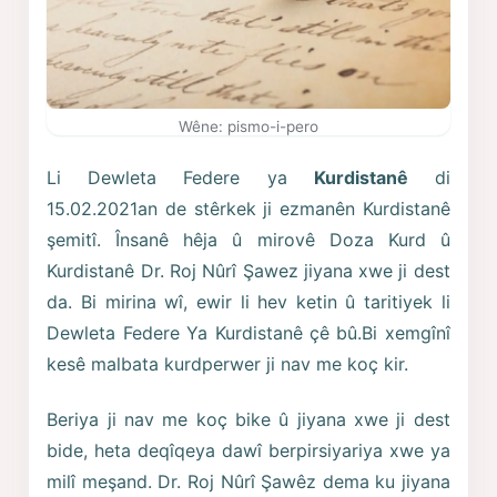
Wêne: pismo-i-pero
Li Dewleta Federe ya
Kurdistanê
di
15.02.2021an de stêrkek ji ezmanên Kurdistanê
şemitî. Însanê hêja û mirovê Doza Kurd û
Kurdistanê Dr. Roj Nûrî Şawez jiyana xwe ji dest
da. Bi mirina wî, ewir li hev ketin û taritiyek li
Dewleta Federe Ya Kurdistanê çê bû.Bi xemgînî
kesê malbata kurdperwer ji nav me koç kir.
Beriya ji nav me koç bike û jiyana xwe ji dest
bide, heta deqîqeya dawî berpirsiyariya xwe ya
milî meşand. Dr. Roj Nûrî Şawêz dema ku jiyana