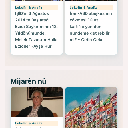
Lekolîn & Analîz
Lekolîn & Analîz
IŞİD’in 3 Ağustos
İran-ABD ateşkesinin
2014’te Başlattığı
çökmesi “Kürt
Ezidi Soykırımının 12.
kartı”nı yeniden
Yıldönümünde:
gündeme getirebilir
Melek Tavus’un Halkı
mi? - Çetin Çeko
Ezidiler -Ayşe Hür
Mijarên nû
Lekolîn & Analîz