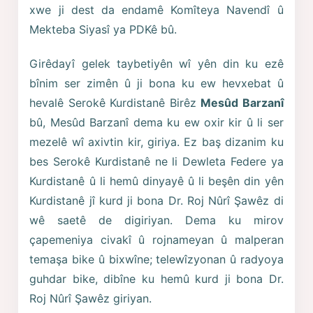
xwe ji dest da endamê Komîteya Navendî û
Mekteba Siyasî ya PDKê bû.
Girêdayî gelek taybetiyên wî yên din ku ezê
bînim ser zimên û ji bona ku ew hevxebat û
hevalê Serokê Kurdistanê Birêz
Mesûd Barzanî
bû, Mesûd Barzanî dema ku ew oxir kir û li ser
mezelê wî axivtin kir, giriya. Ez baş dizanim ku
bes Serokê Kurdistanê ne li Dewleta Federe ya
Kurdistanê û li hemû dinyayê û li beşên din yên
Kurdistanê jî kurd ji bona Dr. Roj Nûrî Şawêz di
wê saetê de digiriyan. Dema ku mirov
çapemeniya civakî û rojnameyan û malperan
temaşa bike û bixwîne; telewîzyonan û radyoya
guhdar bike, dibîne ku hemû kurd ji bona Dr.
Roj Nûrî Şawêz giriyan.