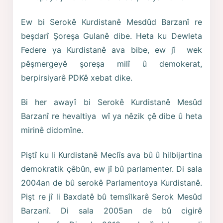
Ew bi Serokê Kurdistanê Mesdûd Barzanî re
beşdarî Şoreşa Gulanê dibe. Heta ku Dewleta
Federe ya Kurdistanê ava bibe, ew jî wek
pêşmergeyê şoreşa milî û demokerat,
berpirsiyarê PDKê xebat dike.
Bi her awayî bi Serokê Kurdistanê Mesûd
Barzanî re hevaltiya wî ya nêzik çê dibe û heta
mirinê didomîne.
Piştî ku li Kurdistanê Meclîs ava bû û hilbijartina
demokratik çêbûn, ew jî bû parlamenter. Di sala
2004an de bû serokê Parlamentoya Kurdistanê.
Pişt re jî li Baxdatê bû temsîlkarê Serok Mesûd
Barzanî. Di sala 2005an de bû cigirê