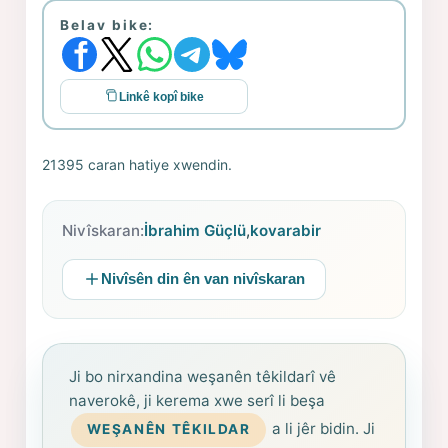
Belav bike:
Linkê kopî bike
21395 caran hatiye xwendin.
Nivîskaran:
İbrahim Güçlü
,
kovarabir
Nivîsên din ên van nivîskaran
Ji bo nirxandina weşanên têkildarî vê
naverokê, ji kerema xwe serî li beşa
a li jêr bidin. Ji
WEŞANÊN TÊKILDAR