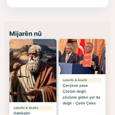
Memduh Selim ve Xoybûn
(Hoybun)’un Kuruluş Çalışmaları- 8
- Seîd Veroj
Mijarên nû
Lekolîn & Analîz
Çerçeve yasa:
Çözüm değil;
çözüme giden yol da
değil - Çetin Çeko
Lekolîn & Analîz
Hakikatin