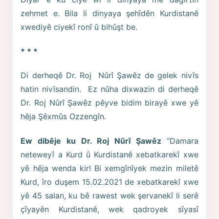
zehmet e. Bila li dinyaya şehîdên Kurdistanê
xwediyê ciyekî ronî û bihûşt be.
* * *
Di derheqê Dr. Roj Nûrî Şawêz de gelek nivîs
hatin nivîsandin. Ez nûha dixwazin di derheqê
Dr. Roj Nûrî Şawêz pêyve bidim birayê xwe yê
hêja Şêxmûs Ozzengîn.
Ew dibêje ku Dr. Roj Nûrî Şawêz
“Damara
neteweyî a Kurd û Kurdistanê xebatkarekî xwe
yê hêja wenda kir! Bi xemgînîyek mezin miletê
Kurd, îro duşem 15.02.2021 de xebatkarekî xwe
yê 45 salan, ku bê rawest wek şervanekî li serê
çîyayên Kurdistanê, wek qadroyek sîyasî