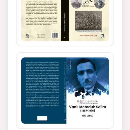
Gazeteci, Yazar, Hukukçu ve
Siyasetçi Kimliğiyle Mevlanzade
Rıfat - Seîd Veroj