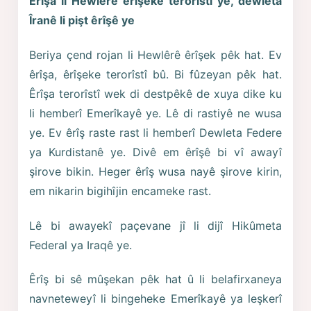
Êrîşa li Hewlêrê êrîşeke terorîstî ye,
dewleta
Îranê li pişt êrîşê ye
Beriya çend rojan li Hewlêrê êrîşek pêk hat. Ev
êrîşa, êrîşeke terorîstî bû. Bi fûzeyan pêk hat.
Êrîşa terorîstî wek di destpêkê de xuya dike ku
li hemberî Emerîkayê ye. Lê di rastiyê ne wusa
ye. Ev êrîş raste rast li hemberî Dewleta Federe
ya Kurdistanê ye. Divê em êrîşê bi vî awayî
şirove bikin. Heger êrîş wusa nayê şirove kirin,
em nikarin bigihîjin encameke rast.
Lê bi awayekî paçevane jî li dijî Hikûmeta
Federal ya Iraqê ye.
Êrîş bi sê mûşekan pêk hat û li belafirxaneya
navneteweyî li bingeheke Emerîkayê ya leşkerî