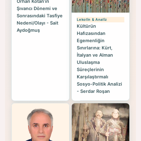
Orhan Kotan’ın
Şıvancı Dönemi ve
Sonrasındaki Tasfiye
Lekolîn & Analîz
Nedeni/Olayı - Sait
Kültürün
Aydoğmuş
Hafızasından
Egemenliğin
Sınırlarına: Kürt,
İtalyan ve Alman
Uluslaşma
Süreçlerinin
Karşılaştırmalı
Sosyo-Politik Analizi
- Serdar Roşan