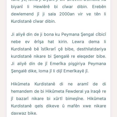
biyanî li Hewlêrê bi cîwar dibin. Erebên
dewlemend jî ji sala 2000an vir ve tên li
Kurdistanê cîwar dibin.
Ji aliyê din de ji bona ku Peymana Şengal cîbicî
nebe ev êrîşa hat kirin. Lewra dema li
Kurdistanê bê îstîkrarî çê bibe, desthilatdariya
kurdistanê nikare bi Şengalê re eleqeder bibe.
Ji aliyê din de jî Emerîka pişgiriya Peymana
Şengalê dike, loma jî li dijî Emerîkayê jî.
Hikûmeta Kurdistanê di ne aramî de di
hemandem de bi Hikûmeta Fewderal ya Iraqê re
jî bazarî nikare bi xûrtî bimeşîne. Hikûmeta
Kurdistanê qels dikeve û mafên xwe nikare
daxwaz bike.