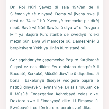
Dr. Roj Nûrî Şawêz di sala 1947an de li
Silêmaniyê tê dinyayê. Dema wî jiyana xwe ji
dest da 74 salî bû. Xwediyê temeneke pir dirêj
nebû. Bavê wî Nûrî Şawêz û diya wî di Tevgera
Milî ya Başûrê Kurdistanbê de xwediyê rolekî
mezin bûn. Diya wî mamoste bû. Damezrênêr û
berpirsiyara Yekîtiya Jinên Kurdistanê bû.
Gor agahdariyên çapemeniya Başurê Kurdistanê
û qasî ez nas dikim: Ew dibistana destpêkê li
Baxdatê, Kerkukê, Mûsûlê dixwîne û diqedîne. Ji
bona bakeloriyê (lîseyê) vedigere bajarê lê
hatibû dinyayê Sileymanî ye. Di sala 1966an de
li Mûsûlê Endezgariya Kehrebayê xelas dike.
Doxtora xwe li Elmanyayê dike. Li Elmanya û
Ewrûpayê ji xortên kurd re berpirsiyarî dike.