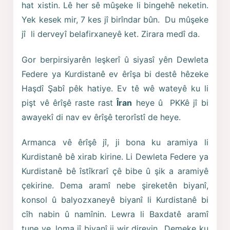
hat xistin. Lê her sê mûşeke li bingehê neketin.
Yek kesek mir, 7 kes jî birîndar bûn. Du mûşeke
jî li derveyî belafirxaneyê ket. Zirara medî da.
Gor berpirsiyarên leşkerî û siyasî yên Dewleta
Federe ya Kurdistanê ev êrîşa bi destê hêzeke
Haşdî Şabî pêk hatiye. Ev tê wê wateyê ku li
pişt vê êrîşê raste rast
Îran
heye û PKKê jî bi
awayekî di nav ev êrîşê terorîstî de heye.
Armanca vê êrîşê jî, ji bona ku aramiya li
Kurdistanê bê xirab kirine. Li Dewleta Federe ya
Kurdistanê bê îstîkrarî çê bibe û şik a aramiyê
çekirine. Dema aramî nebe şireketên biyanî,
konsol û balyozxaneyê biyanî li Kurdistanê bi
cîh nabin û namînin. Lewra li Baxdatê aramî
tune ye, loma jî biyanî ji wir direvin.. Demeke ku