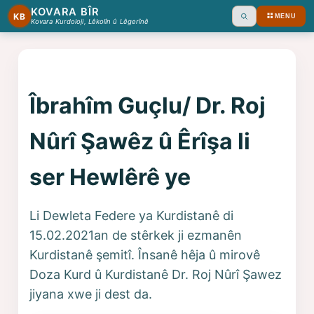
KOVARA BÎR
KB
MENU
Ara
Kovara Kurdoloji, Lêkolîn û Lêgerînê
Îbrahîm Guçlu/ Dr. Roj
Nûrî Şawêz û Êrîşa li
ser Hewlêrê ye
Li Dewleta Federe ya Kurdistanê di
15.02.2021an de stêrkek ji ezmanên
Kurdistanê şemitî. Însanê hêja û mirovê
Doza Kurd û Kurdistanê Dr. Roj Nûrî Şawez
jiyana xwe ji dest da.