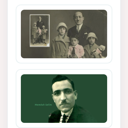
Memduh Selîmê Wanî (1887-1876)
Mihemed Mîhrî Hîlav ji afirênerên
rewşenbîriya nûjen e