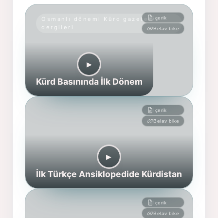
İçerik
Osmanlı dönemi Kürd gazete ve
dergileri
Belav bike
▶︎
Kürd Basınında İlk Dönem
İçerik
Belav bike
▶︎
İlk Türkçe Ansiklopedide Kürdistan
İçerik
Belav bike