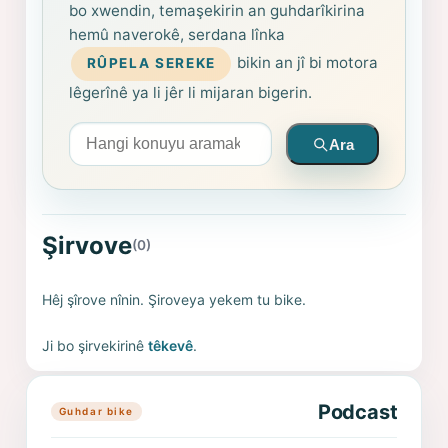
bo xwendin, temaşekirin an guhdarîkirina
hemû naverokê, serdana lînka
bikin an jî bi motora
RÛPELA SEREKE
lêgerînê ya li jêr li mijaran bigerin.
Arama yapın
Ara
Şirvove
(0)
Hêj şîrove nînin. Şiroveya yekem tu bike.
Ji bo şirvekirinê
têkevê
.
Podcast
Guhdar bike