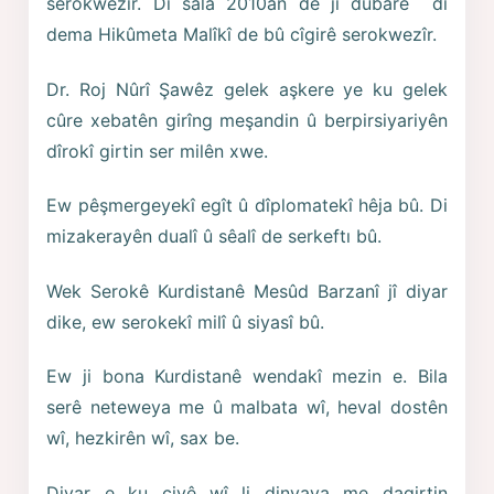
serokwezîr. Di sala 2010an de jî dubare di
dema Hikûmeta Malîkî de bû cîgirê serokwezîr.
Dr. Roj Nûrî Şawêz gelek aşkere ye ku gelek
cûre xebatên girîng meşandin û berpirsiyariyên
dîrokî girtin ser milên xwe.
Ew pêşmergeyekî egît û dîplomatekî hêja bû. Di
mizakerayên dualî û sêalî de serkeftı bû.
Wek Serokê Kurdistanê Mesûd Barzanî jî diyar
dike, ew serokekî milî û siyasî bû.
Ew ji bona Kurdistanê wendakî mezin e. Bila
serê neteweya me û malbata wî, heval dostên
wî, hezkirên wî, sax be.
Diyar e ku ciyê wî li dinyaya me dagirtin