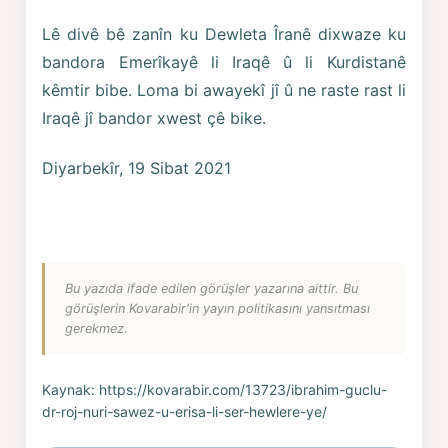
Lê divê bê zanîn ku Dewleta Îranê dixwaze ku
bandora Emerîkayê li Iraqê û li Kurdistanê
kêmtir bibe. Loma bi awayekî jî û ne raste rast li
Iraqê jî bandor xwest çê bike.
Diyarbekîr, 19 Sibat 2021
Bu yazıda ifade edilen görüşler yazarına aittir. Bu
görüşlerin Kovarabir'in yayın politikasını yansıtması
gerekmez.
Kaynak:
https://kovarabir.com/13723/ibrahim-guclu-
dr-roj-nuri-sawez-u-erisa-li-ser-hewlere-ye/