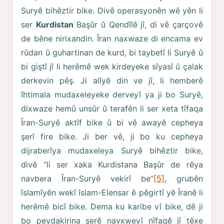
Suryê bihêztir bike. Divê operasyonên wê yên li
ser
Kurdistan
Başûr û Qendîlê jî, di vê çarçovê
de bêne nirixandin. Îran naxwaze di encama ev
rûdan û guhartinan de kurd, bi taybetî li Suryê û
bi giştî jî li herêmê wek kirdeyeke sîyasî û çalak
derkevin pêş. Ji alîyê din ve jî, li hemberê
îhtimala mudaxeleyeke derveyî ya ji bo Suryê,
dixwaze hemû unsûr û terafên li ser xeta tîfaqa
Îran-Suryê aktîf bike û bi vê awayê cepheya
şerî fire bike. Ji ber vê, ji bo ku cepheya
dijraberîya mudaxeleya Suryê bihêztir bike,
divê “li ser xaka Kurdistana Başûr de rêya
navbera Îran-Suryê vekirî be”
[5]
, grubên
îslamîyên wekî îslam-Elensar ê pêgirtî yê Îranê li
herêmê bicî bike. Dema ku karibe vî bike, dê ji
bo peydakirina şerê navxweyî nîfaqê jî têxe