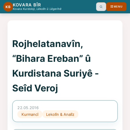
KOVARA BÎR
KB
MENU
Ara
Kovara Kurdoloji, Lêkolîn û Lêgerînê
Rojhelatanavîn,
“Bihara Ereban” û
Kurdistana Suriyê -
Seîd Veroj
22.05.2016
Kurmancî
Lekolîn & Analîz