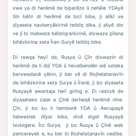
xwe ya di herêmê de biparêze û nehêle YDAyê
hîn bêtir di herêmê de bicî bibe, ji alîkî ve
sîyaseta navberçêkirinê tetbîq dike, ji aliyê din
ve jî bi mebesta bêîstiqrarkirinê, dixwaze pîlana
bihêzkirina xeta Îran-Suryê tetbîq bike.
Di rewşa heyî de, Rusya û Çîn dixwazin di
herêmê de li dijî YDA û hevalbendên wê xeteka
berxwedanê çêkin, ji ber vê di Rojhelatanavîn
de bihêzkirina xeta Surye û Îranê, ji bo sîyaseta
Rusyayê awantaja herî girîng e. Di rastiyê de
sîyaseteke zalal a Çînê derheqê herêmê nîne.
Çîn, ji bo ku li hemberê YDA û Awrupayê
helwestek dîyar bike, divê digel Rusyayê
tevbigere. Îro Surye, ji bo Rusya û Çînê wek
pencereyek e, ku ber bi Rojhelatanavîn vedibe.