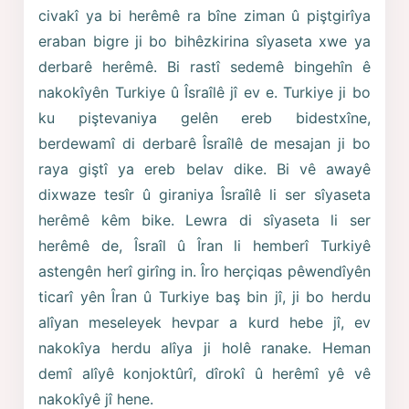
civakî ya bi herêmê ra bîne ziman û piştgirîya
eraban bigre ji bo bihêzkirina sîyaseta xwe ya
derbarê herêmê. Bi rastî sedemê bingehîn ê
nakokîyên Turkiye û Îsraîlê jî ev e. Turkiye ji bo
ku piştevaniya gelên ereb bidestxîne,
berdewamî di derbarê Îsraîlê de mesajan ji bo
raya giştî ya ereb belav dike. Bi vê awayê
dixwaze tesîr û giraniya Îsraîlê li ser sîyaseta
herêmê kêm bike. Lewra di sîyaseta li ser
herêmê de, Îsraîl û Îran li hemberî Turkiyê
astengên herî girîng in. Îro herçiqas pêwendîyên
ticarî yên Îran û Turkiye baş bin jî, ji bo herdu
alîyan meseleyek hevpar a kurd hebe jî, ev
nakokîya herdu alîya ji holê ranake. Heman
demî alîyê konjoktûrî, dîrokî û herêmî yê vê
nakokîyê jî hene.