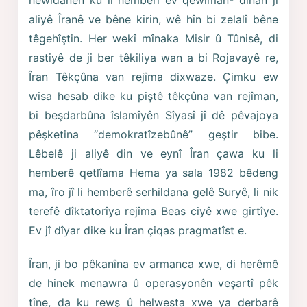
aliyê Îranê ve bêne kirin, wê hîn bi zelalî bêne
têgehîştin. Her wekî mînaka Misir û Tûnisê, di
rastiyê de ji ber têkiliya wan a bi Rojavayê re,
Îran Têkçûna van rejîma dixwaze. Çimku ew
wisa hesab dike ku piştê têkçûna van rejîman,
bi beşdarbûna îslamîyên Sîyasî jî dê pêvajoya
pêşketina “demokratîzebûnê” geştir bibe.
Lêbelê ji aliyê din ve eynî Îran çawa ku li
hemberê qetlîama Hema ya sala 1982 bêdeng
ma, îro jî li hemberê serhildana gelê Suryê, li nik
terefê dîktatorîya rejîma Beas ciyê xwe girtîye.
Ev jî dîyar dike ku Îran çiqas pragmatîst e.
Îran, ji bo pêkanîna ev armanca xwe, di herêmê
de hinek menawra û operasyonên veşartî pêk
tîne, da ku rewş û helwesta xwe ya derbarê