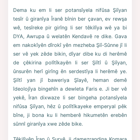
Dema ku em li ser potansîyela nifûsa Şiîyan
tesîr û giranîya Îranê bînin ber çavan, ev rewşa
wê, tesîreke pir girîng li ser têkilîya wê ya bi
DYA, Awrupa û welatên Kendavê re dike. Gava
em nakokîyên dîrokî yên mezheba Şiî-Sûnne jî li
ser vê yek zêde bikin, dîyar dibe ku di herêmê
de çêkirina polîtîkayên li ser Şiîtî û Şiîyan,
ûnsurên herî girîng ên serdestîya li herêmê ye.
Şiîtî yan jî baweriya Şîayê, heman demê
îdeolojîya bingehîn a dewleta Faris e. Ji ber vê
yekê, Îran dixwaze li ser bingeha potansîyela
nifûsa Şiîyan, hêz û polîtîkayeke emperyal pêk
bîne, ji bona ku li hemberê hikumetên erebên
sûnnî giranîya xwe zêde bike.
Têkilîyên Îran û Suryê, ji damezrandina Komara