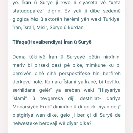
ye.
Îran
û Surye jî xwe li siyaseta vê “xeta
statuqoparêz” digrin. Ev yek jî dibe sedemê
gizgiza hêz û aktorên herêmî yên wekî Turkiye,
Îran, Îsraîl, Misir, Sûrye û kurdan.
Tifaqa(Hevalbendiya) Îran û Suryê
Dema têkiliyê Îran û Suryeyê bêtin nirxînin,
meriv bi pirsekî dest pê bike, mimkune ku bi
bersivên cihê cihê perspektîfeke hîn berfireh
derkeve holê. Komara Îslamî ya Îranê, bi tevî ku
serhildana gelêrî ya ereban wekî “Hişyarîya
Îslamî” û tevgereka dijî desthilat- dariya
Monarşîyên Erebî dinirxîne û di gelek ciyan de jî
piştgirîya wan dike, gelo ji ber çi di Suryê de
helwesteke berovajî wê dîyar dike?