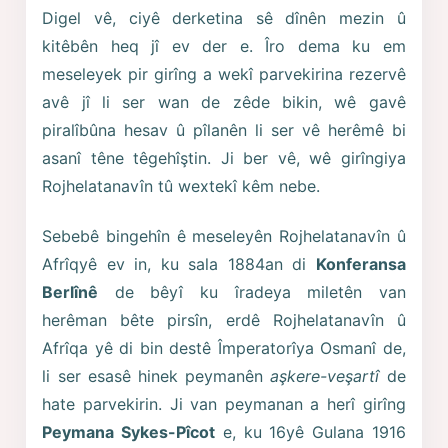
Digel vê, ciyê derketina sê dînên mezin û
kitêbên heq jî ev der e. Îro dema ku em
meseleyek pir girîng a wekî parvekirina rezervê
avê jî li ser wan de zêde bikin, wê gavê
piralîbûna hesav û pîlanên li ser vê herêmê bi
asanî têne têgehîştin. Ji ber vê, wê girîngiya
Rojhelatanavîn tû wextekî kêm nebe.
Sebebê bingehîn ê meseleyên Rojhelatanavîn û
Afrîqyê ev in, ku sala 1884an di
Konferansa
Berlînê
de bêyî ku îradeya miletên van
herêman bête pirsîn, erdê Rojhelatanavîn û
Afrîqa yê di bin destê Împeratorîya Osmanî de,
li ser esasê hinek peymanên
aşkere-veşartî
de
hate parvekirin. Ji van peymanan a herî girîng
Peymana Sykes-Pîcot
e, ku 16yê Gulana 1916