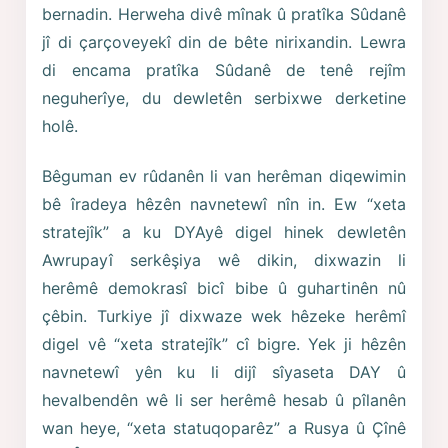
bernadin. Herweha divê mînak û pratîka Sûdanê
jî di çarçoveyekî din de bête nirixandin. Lewra
di encama pratîka Sûdanê de tenê rejîm
neguherîye, du dewletên serbixwe derketine
holê.
Bêguman ev rûdanên li van herêman diqewimin
bê îradeya hêzên navnetewî nîn in. Ew “xeta
stratejîk” a ku DYAyê digel hinek dewletên
Awrupayî serkêşiya wê dikin, dixwazin li
herêmê demokrasî bicî bibe û guhartinên nû
çêbin. Turkiye jî dixwaze wek hêzeke herêmî
digel vê “xeta stratejîk” cî bigre. Yek ji hêzên
navnetewî yên ku li dijî sîyaseta DAY û
hevalbendên wê li ser herêmê hesab û pîlanên
wan heye, “xeta statuqoparêz” a Rusya û Çînê