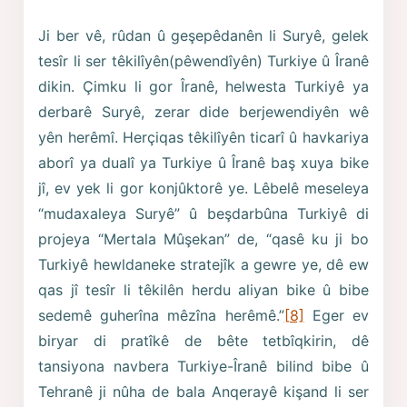
Ji ber vê, rûdan û geşepêdanên li Suryê, gelek
tesîr li ser têkilîyên(pêwendîyên) Turkiye û Îranê
dikin. Çimku li gor Îranê, helwesta Turkiyê ya
derbarê Suryê, zerar dide berjewendiyên wê
yên herêmî. Herçiqas têkilîyên ticarî û havkariya
aborî ya dualî ya Turkiye û Îranê baş xuya bike
jî, ev yek li gor konjûktorê ye. Lêbelê meseleya
“mudaxaleya Suryê” û beşdarbûna Turkiyê di
projeya “Mertala Mûşekan” de, “qasê ku ji bo
Turkiyê hewldaneke stratejîk a gewre ye, dê ew
qas jî tesîr li têkilên herdu aliyan bike û bibe
sedemê guherîna mêzîna herêmê.”
[8]
Eger ev
biryar di pratîkê de bête tetbîqkirin, dê
tansiyona navbera Turkiye-Îranê bilind bibe û
Tehranê ji nûha de bala Anqerayê kişand li ser