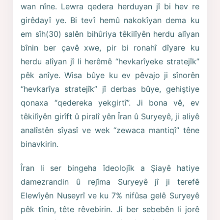
wan nîne. Lewra qedera herduyan jî bi hev re
girêdayî ye. Bi tevî hemû nakokîyan dema ku
em sîh(30) salên bihûriya têkilîyên herdu alîyan
bînin ber çavê xwe, pir bi ronahî dîyare ku
herdu alîyan jî li herêmê “hevkarîyeke stratejîk”
pêk anîye. Wisa bûye ku ev pêvajo ji sînorên
“hevkarîya stratejîk” jî derbas bûye, gehiştiye
qonaxa “qedereka yekgirtî”. Ji bona vê, ev
têkilîyên girîft û piralî yên Îran û Suryeyê, ji aliyê
analîstên sîyasî ve wek “zewaca mantiqî” têne
binavkirin.
Îran li ser bingeha îdeolojîk a Şiayê hatiye
damezrandin û rejîma Suryeyê jî ji terefê
Elewîyên Nuseyrî ve ku 7% nifûsa gelê Suryeyê
pêk tînin, tête rêvebirin. Ji ber sebebên li jorê