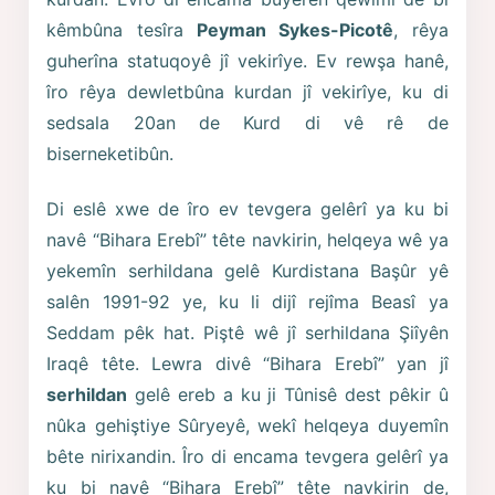
kêmbûna tesîra
Peyman Sykes-Picotê
, rêya
guherîna statuqoyê jî vekirîye. Ev rewşa hanê,
îro rêya dewletbûna kurdan jî vekirîye, ku di
sedsala 20an de Kurd di vê rê de
biserneketibûn.
Di eslê xwe de îro ev tevgera gelêrî ya ku bi
navê “Bihara Erebî” tête navkirin, helqeya wê ya
yekemîn serhildana gelê Kurdistana Başûr yê
salên 1991-92 ye, ku li dijî rejîma Beasî ya
Seddam pêk hat. Piştê wê jî serhildana Şiîyên
Iraqê tête. Lewra divê “Bihara Erebî” yan jî
serhildan
gelê ereb a ku ji Tûnisê dest pêkir û
nûka gehiştiye Sûryeyê, wekî helqeya duyemîn
bête nirixandin. Îro di encama tevgera gelêrî ya
ku bi navê “Bihara Erebî” tête navkirin de,