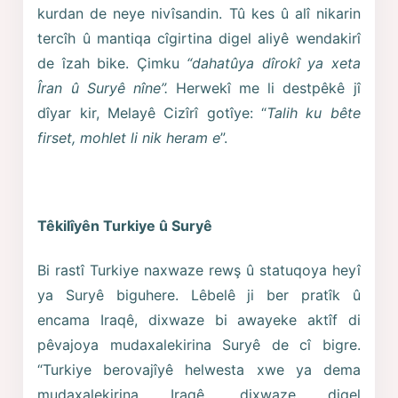
kurdan de neye nivîsandin. Tû kes û alî nikarin
tercîh û mantiqa cîgirtina digel aliyê wendakirî
de îzah bike. Çimku
“dahatûya dîrokî ya xeta
Îran û Suryê nîne”.
Herwekî me li destpêkê jî
dîyar kir, Melayê Cizîrî gotîye: “
Talih ku bête
firset, mohlet li nik heram e
”.
Têkilîyên Turkiye û Suryê
Bi rastî Turkiye naxwaze rewş û statuqoya heyî
ya Suryê biguhere. Lêbelê ji ber pratîk û
encama Iraqê, dixwaze bi awayeke aktîf di
pêvajoya mudaxalekirina Suryê de cî bigre.
“Turkiye berovajîyê helwesta xwe ya dema
mudaxalekirina Iraqê, dixwaze digel