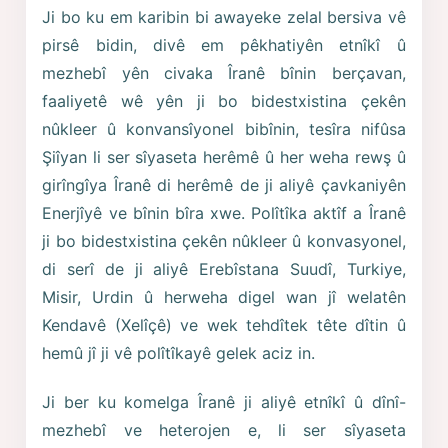
Ji bo ku em karibin bi awayeke zelal bersiva vê
pirsê bidin, divê em pêkhatiyên etnîkî û
mezhebî yên civaka Îranê bînin berçavan,
faaliyetê wê yên ji bo bidestxistina çekên
nûkleer û konvansîyonel bibînin, tesîra nifûsa
Şiîyan li ser sîyaseta herêmê û her weha rewş û
girîngîya Îranê di herêmê de ji aliyê çavkaniyên
Enerjîyê ve bînin bîra xwe. Polîtîka aktîf a Îranê
ji bo bidestxistina çekên nûkleer û konvasyonel,
di serî de ji aliyê Erebîstana Suudî, Turkiye,
Misir, Urdin û herweha digel wan jî welatên
Kendavê (Xelîçê) ve wek tehdîtek tête dîtin û
hemû jî ji vê polîtîkayê gelek aciz in.
Ji ber ku komelga Îranê ji aliyê etnîkî û dînî-
mezhebî ve heterojen e, li ser sîyaseta