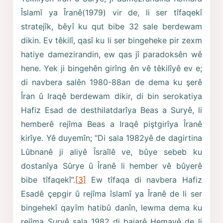
Îslamî ya Îranê(1979) vir de, li ser tîfaqekî
stratejîk, bêyî ku qut bibe 32 sale berdewam
dikin. Ev têkilî, qasî ku li ser bingeheke pir zexm
hatiye damezirandin, ew qas jî paradoksên wê
hene. Yek ji bingehên girîng ên vê têkilîyê ev e;
di navbera salên 1980-88an de dema ku şerê
Îran û Iraqê berdewam dikir, di bin serokatiya
Hafiz Esad de desthilatdarîya Beas a Suryê, li
hemberê rejîma Beas a Iraqê piştgirîya Îranê
kirîye. Yê duyemîn; “Di sala 1982yê de dagirtina
Lûbnanê ji aliyê Îsraîlê ve, bûye sebeb ku
dostanîya Sûrye û Îranê li hember vê bûyerê
bibe tîfaqekî”.
[3]
Ew tîfaqa di navbera Hafiz
Esadê çepgir û rejîma îslamî ya Îranê de li ser
bingehekî qayîm hatibû danîn, lewma dema ku
rejîma Suryê sala 1982 di bajarê Hemayê de li