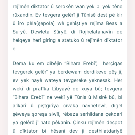
rejîmên dîktator û serokên wan yek bi yek têne
rûxandin. Ev tevgera gelêrî ji Tûnisê dest pê kir
û îro pêla(şepola) wê gehîştiye rejîma Beas a
Suryê. Dewleta Sûryê, di Rojhelatanavîn de
helqeya herî girîng a statuko û rejîmên dîktator
e.
Dema ku em dibêjin “Bihara Erebî”, herçiqas
tevgerek gelêrî ya berdewam derdikeve pêş jî,
ev yek nayê wateya tevgereke yeknesak. Her
wekî di pratîka Lîbyayê de xuya bû; tevgera
“Bihara Erebî” ne wekî yê Tûnis û Misirê bû, bi
alîkarî û piştgirîya civaka navnetewî, digel
şêweya şoreşa siwîl, rêbaza serhildana çekdarî
ya gelêrê jî hate pêkanîn. Çinku rejîmên despot
û dîktator bi hêsanî dev ji desthilatdariyê