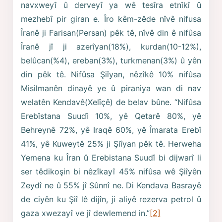
navxweyî û derveyî ya wê tesîra etnîkî û
mezhebî pir giran e. Îro kêm-zêde nîvê nifusa
Îranê ji Farisan(Persan) pêk tê, nîvê din ê nifûsa
Îranê jî ji azerîyan(18%), kurdan(10-12%),
belûcan(%4), ereban(3%), turkmenan(3%) û yên
din pêk tê. Nifûsa Şiîyan, nêzîkê 10% nifûsa
Misilmanên dinayê ye û piraniya wan di nav
welatên Kendavê(Xelîçê) de belav bûne. “Nifûsa
Erebîstana Suudî 10%, yê Qetarê 80%, yê
Behreynê 72%, yê Iraqê 60%, yê Îmarata Erebî
41%, yê Kuweytê 25% ji Şiîyan pêk tê. Herweha
Yemena ku Îran û Erebistana Suudî bi dijwarî li
ser têdikoşin bi nêzîkayî 45% nifûsa wê Şiîyên
Zeydî ne û 55% jî Sûnnî ne. Di Kendava Basrayê
de ciyên ku Şiî lê dijîn, ji aliyê rezerva petrol û
gaza xwezayî ve jî dewlemend in.”
[2]