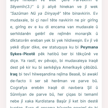
Sêyemîn(3.)”
û ji aliyê hinekan ve jî wek
“Sazûman Nû ya Dinyayê”
tête binavkirin. Ev
mudaxale, bi çi navî tête navkirin ne pir girîng
e, girîng ev e ku di encama van mudaxale û
serhildanên gelêrî de rejîmên monarşîk û
dîktatorên ereban yek bi yek hildiweşin. Ev jî vê
yekê dîyar dike, ew statuquya ku bi
Peymana
Sykes-Picotê
pêk hatibû ber bi têkçûnê ve
diçe. Ya rastî, ev pêvajo, bi mudaxaleya Iraqê
dest pê kir ku bi serkêşîya Amerîkayê çêbûbû.
Iraq
bi tevî hilweşandina rejîma Beasê, bi awakî
de-facto li ser sê herêman ve parve bû.
Cografya erebên Iraqê di navbera Şiî û
Sûnnîyan de parve bû, her çiqas bi temamî
nebe jî xaka Kurdistana Başûr jî ket bin destê
kurdan. Evro di encama bûyerên qewimî de bi