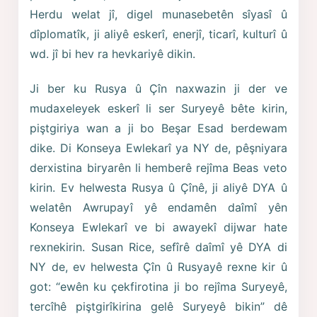
Herdu welat jî, digel munasebetên sîyasî û
dîplomatîk, ji aliyê eskerî, enerjî, ticarî, kulturî û
wd. jî bi hev ra hevkariyê dikin.
Ji ber ku Rusya û Çîn naxwazin ji der ve
mudaxeleyek eskerî li ser Suryeyê bête kirin,
piştgiriya wan a ji bo Beşar Esad berdewam
dike. Di Konseya Ewlekarî ya NY de, pêşniyara
derxistina biryarên li hemberê rejîma Beas veto
kirin. Ev helwesta Rusya û Çînê, ji aliyê DYA û
welatên Awrupayî yê endamên daîmî yên
Konseya Ewlekarî ve bi awayekî dijwar hate
rexnekirin. Susan Rice, sefîrê daîmî yê DYA di
NY de, ev helwesta Çîn û Rusyayê rexne kir û
got: “ewên ku çekfirotina ji bo rejîma Suryeyê,
tercîhê piştgirîkirina gelê Suryeyê bikin” dê