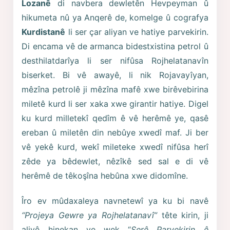
Lozanê
di navbera dewletên Hevpeyman û
hikumeta nû ya Anqerê de, komelge û cografya
Kurdistanê
li ser çar aliyan ve hatiye parvekirin.
Di encama vê de armanca bidestxistina petrol û
desthilatdarîya li ser nifûsa Rojhelatanavîn
biserket. Bi vê awayê, li nik Rojavayîyan,
mêzîna petrolê ji mêzîna mafê xwe birêvebirina
miletê kurd li ser xaka xwe girantir hatiye. Digel
ku kurd milletekî qedîm ê vê herêmê ye, qasê
ereban û miletên din nebûye xwedî maf. Ji ber
vê yekê kurd, wekî mileteke xwedî nifûsa herî
zêde ya bêdewlet, nêzîkê sed sal e di vê
herêmê de têkoşîna hebûna xwe didomîne.
Îro ev mûdaxaleya navnetewî ya ku bi navê
“Projeya Gewre ya Rojhelatanavî”
tête kirin, ji
aliyê hinekan ve wek “
Şerê Parvekirin ê