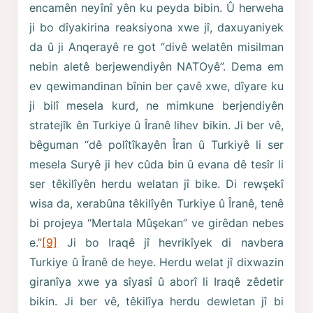
encamên neyînî yên ku peyda bibin. Û herweha
ji bo dîyakirina reaksiyona xwe jî, daxuyaniyek
da û ji Anqerayê re got “divê welatên misilman
nebin aletê berjewendiyên NATOyê”. Dema em
ev qewimandinan bînin ber çavê xwe, dîyare ku
ji bilî mesela kurd, ne mimkune berjendiyên
stratejîk ên Turkiye û Îranê lihev bikin. Ji ber vê,
bêguman “dê polîtîkayên Îran û Turkiyê li ser
mesela Suryê ji hev cûda bin û evana dê tesîr li
ser têkilîyên herdu welatan jî bike. Di rewşekî
wisa da, xerabûna têkilîyên Turkiye û Îranê, tenê
bi projeya “Mertala Mûşekan” ve girêdan nebes
e.”
[9]
Ji bo Iraqê jî hevrikîyek di navbera
Turkiye û Îranê de heye. Herdu welat jî dixwazin
giranîya xwe ya sîyasî û aborî li Iraqê zêdetir
bikin. Ji ber vê, têkilîya herdu dewletan jî bi