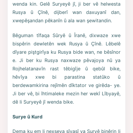
wenda kin. Gelê Suryeyê jî, ji ber vê helwesta
Rusya û Çînê, dijberî wan daxuyanî dan,
xwepêşandan pêkanîn û ala wan şewitandin.
Bêguman tîfaqa Sûryê û Îranê, dixwaze xwe
bispêrin dewletên wek Rusya û Çînê. Lêbelê
dîyare piştgirîya ku Rusya bide wan, ne bêsînor
e. Ji ber ku Rusya naxwaze pêvajoya nû ya
Rojhelatanavîn rast têbigîje û qebûl bike,
hêvîya xwe bi parastina statûko û
berdewamkirina rejîmên dîktator ve girêda- ye.
Ji ber vê, bi îhtimaleke mezin her wekî Lîbyayê,
dê li Suryeyê jî wenda bike.
Surye û Kurd
Dema ku em li nexşeya sîyasî ya Suryê binêrin li