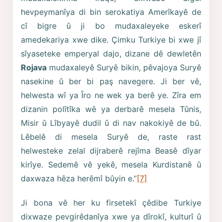
hevpeymanîya di bin serokatiya Amerîkayê de
cî bigre û ji bo mudaxaleyeke eskerî
amedekariya xwe dike. Çimku Turkiye bi xwe jî
sîyaseteke emperyal dajo, dizane dê dewletên
Rojava
mudaxaleyê Suryê bikin, pêvajoya Suryê
nasekine û ber bi paş navegere. Ji ber vê,
helwesta wî ya Îro ne wek ya berê ye. Zîra em
dizanin polîtîka wê ya derbarê mesela Tûnis,
Misir û Lîbyayê dudil û di nav nakokiyê de bû.
Lêbelê di mesela Suryê de, raste rast
helwesteke zelal dijraberê rejîma Beasê dîyar
kirîye. Sedemê vê yekê, mesela Kurdistanê û
daxwaza hêza herêmî bûyin e.”
[7]
Ji bona vê her ku firsetekî çêdibe Turkiye
dixwaze pevgirêdanîya xwe ya dîrokî, kulturî û