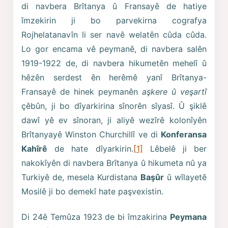
di navbera Brîtanya û Fransayê de hatiye
îmzekirin ji bo parvekirna cografya
Rojhelatanavîn li ser navê welatên cûda cûda.
Lo gor encama vê peymanê, di navbera salên
1919-1922 de, di navbera hikumetên mehelî û
hêzên serdest ên herêmê yanî Brîtanya-
Fransayê de hinek peymanên
aşkere û veşartî
çêbûn, ji bo dîyarkirina sînorên sîyasî. Û şiklê
dawî yê ev sînoran, ji aliyê wezîrê kolonîyên
Brîtanyayê Winston Churchillî ve di
Konferansa
Kahîrê
de hate dîyarkirin.
[1]
Lêbelê ji ber
nakokîyên di navbera Brîtanya û hikumeta nû ya
Turkiyê de, mesela Kurdistana
Başûr
û wîlayetê
Mosilê ji bo demekî hate paşvexistin.
Di 24ê Temûza 1923 de bi îmzakirina
Peymana