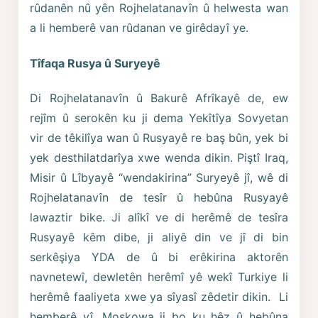
rûdanên nû yên Rojhelatanavîn û helwesta wan
a li hemberê van rûdanan ve girêdayî ye.
Tîfaqa Rusya û Suryeyê
Di Rojhelatanavîn û Bakurê Afrîkayê de, ew
rejîm û serokên ku ji dema Yekîtîya Sovyetan
vir de têkilîya wan û Rusyayê re baş bûn, yek bi
yek desthilatdarîya xwe wenda dikin. Piştî Iraq,
Misir û Lîbyayê “wendakirina” Suryeyê jî, wê di
Rojhelatanavîn de tesîr û hebûna Rusyayê
lawaztir bike. Ji alîkî ve di herêmê de tesîra
Rusyayê kêm dibe, ji aliyê din ve jî di bin
serkêşiya YDA de û bi erêkirina aktorên
navnetewî, dewletên herêmî yê wekî Turkiye li
herêmê faaliyeta xwe ya sîyasî zêdetir dikin. Li
hemberê vî, Moskowa ji bo ku hêz û hebûna