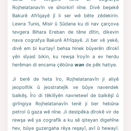
Rojhelatanavîn ve sînorkirî nîne. Divê beşekê
Bakurê Afrîqayê jî li ser wê bête zêdekirin.
Lewra Tunis, Misir û Sûdana ku di nav çarçova
tevgera Bihara Ereban de têne dîtin, dikevin
nava cografya Bakurê Afrîqayê. Ji ber vê yekê,
divê em bi kurtayî behsa hinek bûyerên dîrokî
yên sîyasî bikin, ku rewşa îroyîn a ev herdu
herêman di encama çêbûna
wan
de pêk hatiye.
Ji berê de heta îro, Rojhelatanavîn ji aliyê
jeopolîtik û jeostratejîk ve bûye navendek
balkêş. Îro di têkilîyên navnetewî de balkêşî û
girîngiya Rojhelatanavîn tenê ji ber hebûna
petrol û gaza wê nîne. Ji destpêka dîrokê vir de
rewşa wê ya cografîk a ku sê qiteyan digehîne
hev, bûye guzergaha rêya reşayî, avî û hewayî.