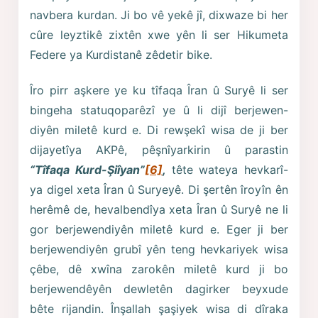
navbera kurdan. Ji bo vê yekê jî, dixwaze bi her
cûre leyztikê zixtên xwe yên li ser Hikumeta
Federe ya Kurdistanê zêdetir bike.
Îro pirr aşkere ye ku tîfaqa Îran û Suryê li ser
bingeha statuqoparêzî ye û li dijî berjewen-
diyên miletê kurd e. Di rewşekî wisa de ji ber
dijayetîya AKPê, pêşnîyarkirin û parastin
“Tîfaqa Kurd-Şiîyan”
[6]
,
tête wateya hevkarî-
ya digel xeta Îran û Suryeyê. Di şertên îroyîn ên
herêmê de, hevalbendîya xeta Îran û Suryê ne li
gor berjewendiyên miletê kurd e. Eger ji ber
berjewendiyên grubî yên teng hevkariyek wisa
çêbe, dê xwîna zarokên miletê kurd ji bo
berjewendêyên dewletên dagirker beyxude
bête rijandin. Înşallah şaşiyek wisa di dîraka