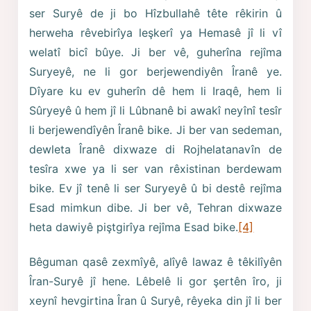
ser Suryê de ji bo Hîzbullahê tête rêkirin û
herweha rêvebirîya leşkerî ya Hemasê jî li vî
welatî bicî bûye. Ji ber vê, guherîna rejîma
Suryeyê, ne li gor berjewendiyên Îranê ye.
Dîyare ku ev guherîn dê hem li Iraqê, hem li
Sûryeyê û hem jî li Lûbnanê bi awakî neyînî tesîr
li berjewendîyên Îranê bike. Ji ber van sedeman,
dewleta Îranê dixwaze di Rojhelatanavîn de
tesîra xwe ya li ser van rêxistinan berdewam
bike. Ev jî tenê li ser Suryeyê û bi destê rejîma
Esad mimkun dibe. Ji ber vê, Tehran dixwaze
heta dawiyê piştgirîya rejîma Esad bike.
[4]
Bêguman qasê zexmîyê, alîyê lawaz ê têkilîyên
Îran-Suryê jî hene. Lêbelê li gor şertên îro, ji
xeynî hevgirtina Îran û Suryê, rêyeka din jî li ber