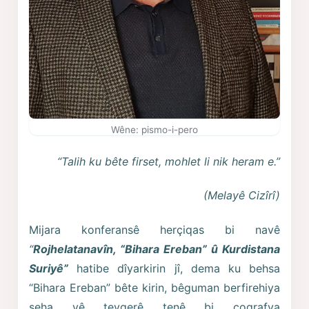
Wêne: pismo-i-pero
“Talih ku bête firset, mohlet li nik heram e.”
(Melayê Cizîrî)
Mijara konferansê herçiqas bi navê
“
Rojhelatanavîn, “Bihara Ereban” û Kurdistana
Suriyê”
hatibe dîyarkirin jî, dema ku behsa
“Bihara Ereban” bête kirin, bêguman berfirehiya
seha vê tevgerê tenê bi cografya