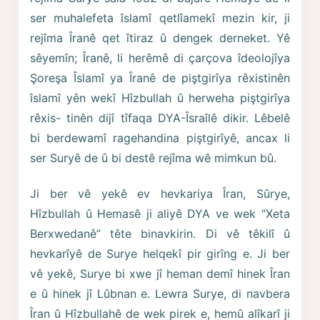
ser muhalefeta îslamî qetlîamekî mezin kir, ji
rejîma Îranê qet îtiraz û dengek derneket. Yê
sêyemîn; Îranê, li herêmê di çarçova îdeolojîya
Şoreşa Îslamî ya Îranê de piştgirîya rêxistinên
îslamî yên wekî Hîzbullah û herweha piştgirîya
rêxis- tinên dijî tîfaqa DYA-Îsraîlê dikir. Lêbelê
bi berdewamî ragehandina piştgirîyê, ancax li
ser Suryê de û bi destê rejîma wê mimkun bû.
Ji ber vê yekê ev hevkariya Îran, Sûrye,
Hîzbullah û Hemasê ji aliyê DYA ve wek “Xeta
Berxwedanê” tête binavkirin. Di vê têkilî û
hevkarîyê de Surye helqekî pir girîng e. Ji ber
vê yekê, Surye bi xwe jî heman demî hinek Îran
e û hinek jî Lûbnan e. Lewra Surye, di navbera
Îran û Hîzbullahê de wek pirek e, hemû alîkarî ji