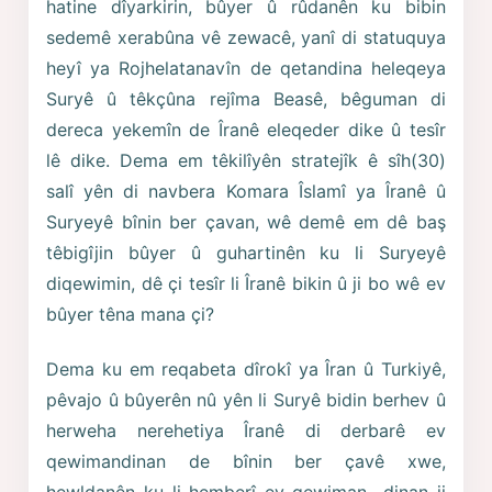
hatine dîyarkirin, bûyer û rûdanên ku bibin
sedemê xerabûna vê zewacê, yanî di statuquya
heyî ya Rojhelatanavîn de qetandina heleqeya
Suryê û têkçûna rejîma Beasê, bêguman di
dereca yekemîn de Îranê eleqeder dike û tesîr
lê dike. Dema em têkilîyên stratejîk ê sîh(30)
salî yên di navbera Komara Îslamî ya Îranê û
Suryeyê bînin ber çavan, wê demê em dê baş
têbigîjin bûyer û guhartinên ku li Suryeyê
diqewimin, dê çi tesîr li Îranê bikin û ji bo wê ev
bûyer têna mana çi?
Dema ku em reqabeta dîrokî ya Îran û Turkiyê,
pêvajo û bûyerên nû yên li Suryê bidin berhev û
herweha nerehetiya Îranê di derbarê ev
qewimandinan de bînin ber çavê xwe,
hewldanên ku li hemberî ev qewiman- dinan ji